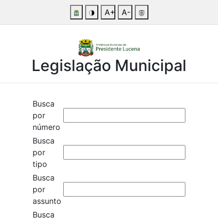
A+
A-
Legislação Municipal
Busca
por
número
Busca
por
tipo
Busca
por
assunto
Busca