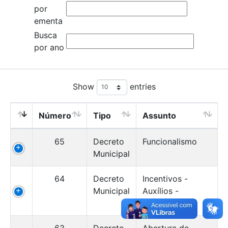
por
ementa
Busca
por ano
Show
entries
Número
Tipo
Assunto
65
Decreto
Funcionalismo
Municipal
64
Decreto
Incentivos -
Municipal
Auxílios -
Subvenções
63
Decreto
Abertura de